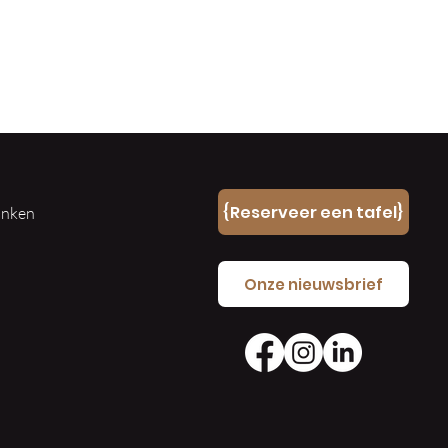
n
{Reserveer een tafel}
ranken
e
Onze nieuwsbrief