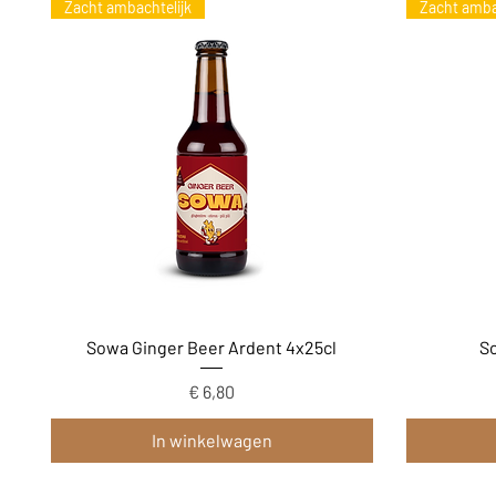
Zacht ambachtelijk
Zacht amba
Snel overzicht
Sowa Ginger Beer Ardent 4x25cl
So
Prijs
€ 6,80
In winkelwagen