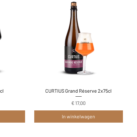
Snel overzicht
cl
CURTIUS Grand Réserve 2x75cl
Prijs
€ 17,00
In winkelwagen