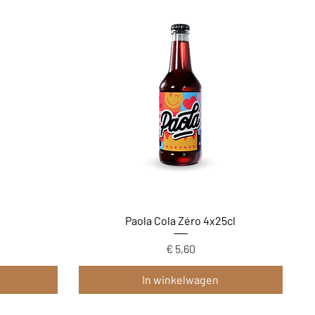
Snel overzicht
Paola Cola Zéro 4x25cl
Prijs
€ 5,60
In winkelwagen