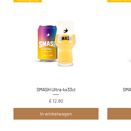
Snel overzicht
SMASH Ultra 4x33cl
SMA
Prijs
€ 12,80
In winkelwagen