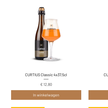
Snel overzicht
CURTIUS Classic 4x37,5cl
CU
Prijs
€ 12,80
In winkelwagen