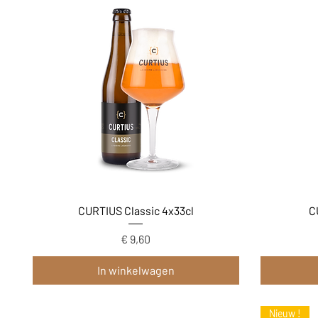
Snel overzicht
CURTIUS Classic 4x33cl
C
Prijs
€ 9,60
In winkelwagen
Nieuw !