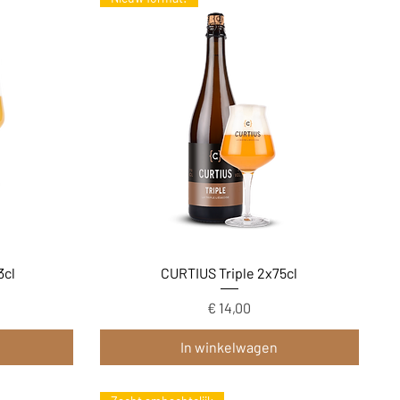
Snel overzicht
3cl
CURTIUS Triple 2x75cl
Prijs
€ 14,00
In winkelwagen