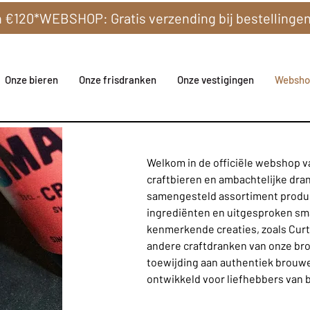
Onze bieren
Onze frisdranken
Onze vestigingen
Websho
Welkom in de officiële webshop va
craftbieren en ambachtelijke dran
samengesteld assortiment produ
ingrediënten en uitgesproken sma
kenmerkende creaties, zoals Curt
andere craftdranken van onze bro
toewijding aan authentiek brouwe
ontwikkeld voor liefhebbers van 