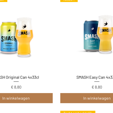
Snel overzicht
Snel overzicht
SH Original Can 4x33cl
SMASH Easy Can 4x3
Prijs
Prijs
€ 8,80
€ 8,80
In winkelwagen
In winkelwagen