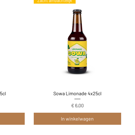
Zacht ambachtelijk
Snel overzicht
5cl
Sowa Limonade 4x25cl
Prijs
€ 6,00
In winkelwagen