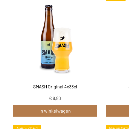
Snel overzicht
SMASH Original 4x33cl
Prijs
€ 8,80
In winkelwagen
Nieuwigheid
Nieuw form