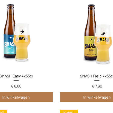
Snel overzicht
Snel overzicht
SMASH Easy 4x33cl
SMASH Field 4x33c
Prijs
Prijs
€ 8,80
€ 7,60
In winkelwagen
In winkelwagen
at!
Nieuw !