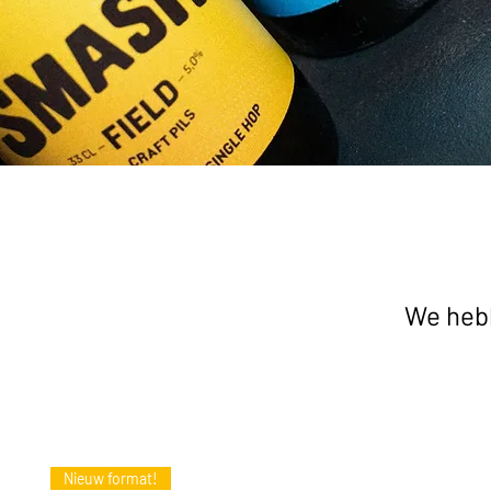
We heb
Nieuw format!