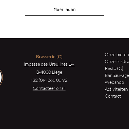
Meer laden
Onze biere
Brasserie
{C}
Onze frisd
Impasse des Ursulines 14
Resto {C}
B-4000 Liège
Bar Sauvag
+32 (0)4 266 06 92
Webshop
Contacteer ons !
Activiteiten
Contact