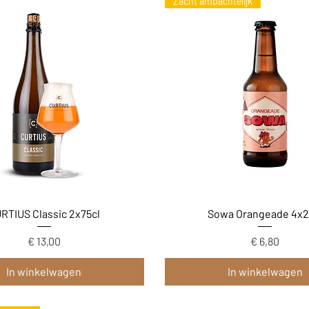
Zacht ambachtelijk
Snel overzicht
Snel overzicht
RTIUS Classic 2x75cl
Sowa Orangeade 4x2
Prijs
Prijs
€ 13,00
€ 6,80
In winkelwagen
In winkelwagen