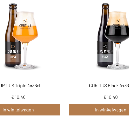
Snel overzicht
Snel overzicht
URTIUS Triple 4x33cl
CURTIUS Black 4x33
Prijs
Prijs
€ 10,40
€ 10,40
In winkelwagen
In winkelwagen