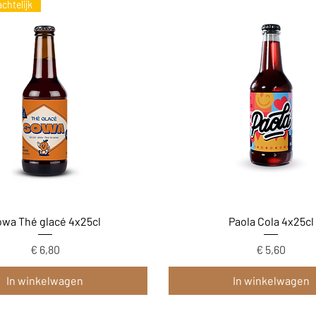
chtelijk
Snel overzicht
Snel overzicht
wa Thé glacé 4x25cl
Paola Cola 4x25cl
Prijs
Prijs
€ 6,80
€ 5,60
In winkelwagen
In winkelwagen