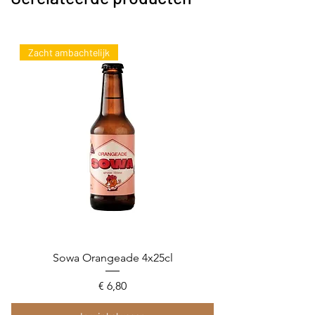
Zacht ambachtelijk
Sowa Orangeade 4x25cl
Prijs
€ 6,80