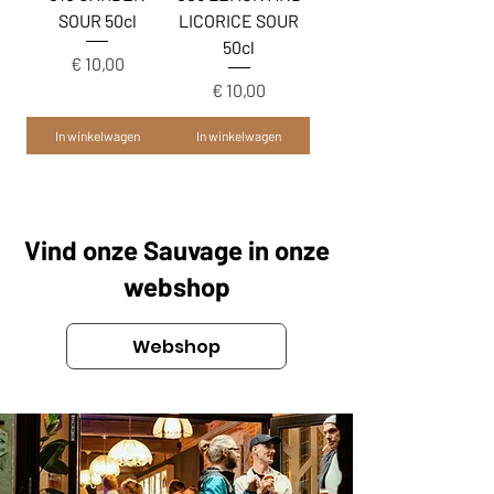
SOUR 50cl
LICORICE SOUR
50cl
Prijs
€ 10,00
Prijs
€ 10,00
In winkelwagen
In winkelwagen
Vind onze Sauvage in onze
webshop
Webshop