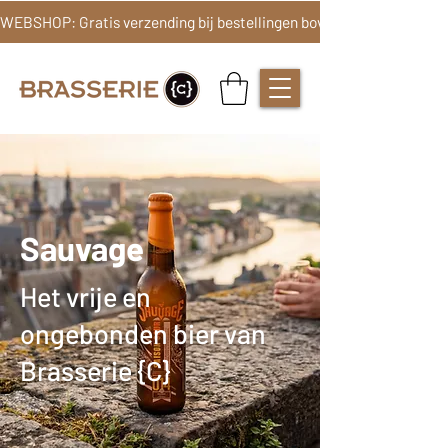
Sauvage
Het vrije en
ongebonden bier van
Brasserie {C}