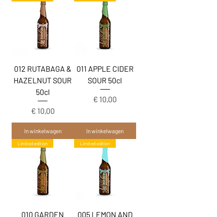
012 RUTABAGA &
011 APPLE CIDER
HAZELNUT SOUR
SOUR 50cl
50cl
Prijs
€ 10,00
Prijs
€ 10,00
In winkelwagen
In winkelwagen
Limited edition
Limited edition
010 GARDEN
005 LEMON AND