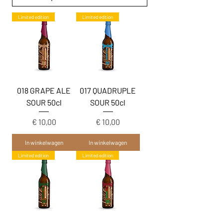
Limited edition
Limited edition
018 GRAPE ALE
017 QUADRUPLE
SOUR 50cl
SOUR 50cl
Prijs
Prijs
€ 10,00
€ 10,00
In winkelwagen
In winkelwagen
Limited edition
Limited edition