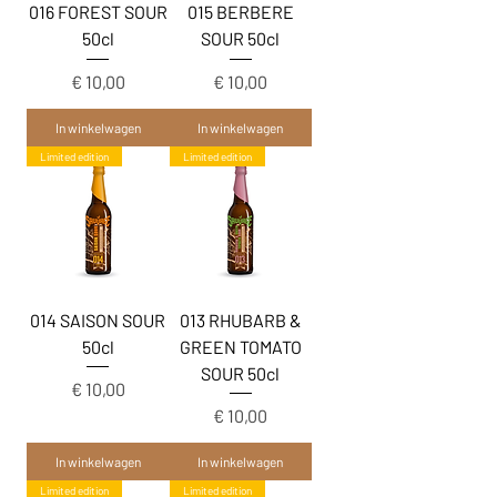
016 FOREST SOUR
015 BERBERE
50cl
SOUR 50cl
Prijs
Prijs
€ 10,00
€ 10,00
In winkelwagen
In winkelwagen
Limited edition
Limited edition
014 SAISON SOUR
013 RHUBARB &
50cl
GREEN TOMATO
SOUR 50cl
Prijs
€ 10,00
Prijs
€ 10,00
In winkelwagen
In winkelwagen
Limited edition
Limited edition