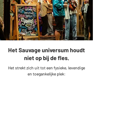
Het Sauvage universum houdt
niet op bij de fles.
Het strekt zich uit tot een fysieke, levendige
en toegankelijke plek:
De SAUVAGE Bar.
De bar is ontworpen als een plek voor
ontdekking en beleving, waar je kunt genieten
van de bieren van Brasserie {C} in een
gezellige omgeving, volledig in lijn met hun
oorspronkelijke visie.
Het is een plek waar je de tijd kunt nemen om