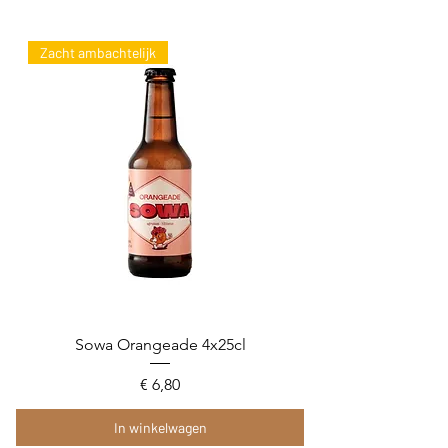
Zacht ambachtelijk
Sowa Orangeade 4x25cl
Prijs
€ 6,80
In winkelwagen