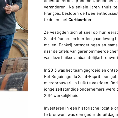
afgestudeerde agronomen, begonnen aa
veranderen. Na enkele jaren thuis 
François, besloten de twee enthousias
te delen: het
Curtius-bier
.
Ze vestigden zich al snel op hun eerst
Saint-Léonard en leerden gaandeweg h
maken. Dankzij ontmoetingen en samen
naar de tafels van gerenommeerde chefs
van deze Luikse ambachtelijke brouweri
In 2013 was het team gegroeid en ontst
Het Béguinage du Saint-Esprit, een gebo
microbrouwerij in Luik te vestigen. Ond
jonge zelfstandige ondernemers werd di
2014 werkelijkheid.
Investeren in een historische locatie 
te brouwen, was een gedurfde uitdaging