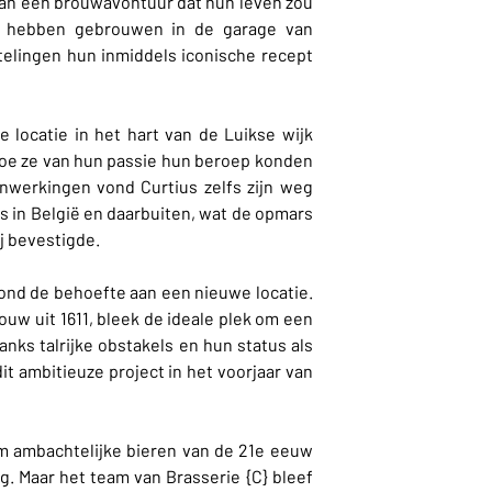
n een brouwavontuur dat hun leven zou
te hebben gebrouwen in de garage van
telingen hun inmiddels iconische recept
e locatie in het hart van de Luikse wijk
oe ze van hun passie hun beroep konden
werkingen vond Curtius zelfs zijn weg
 in België en daarbuiten, wat de opmars
j bevestigde.
ond de behoefte aan een nieuwe locatie.
uw uit 1611, bleek de ideale plek om een
anks talrijke obstakels en hun status als
t ambitieuze project in het voorjaar van
om ambachtelijke bieren van de 21e eeuw
. Maar het team van Brasserie {C} bleef