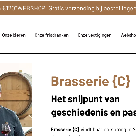
Onze bieren
Onze frisdranken
Onze vestigingen
Websho
Brasserie {C}
Het snijpunt van
geschiedenis en pa
Brasserie {C}
vindt haar oorsprong in 