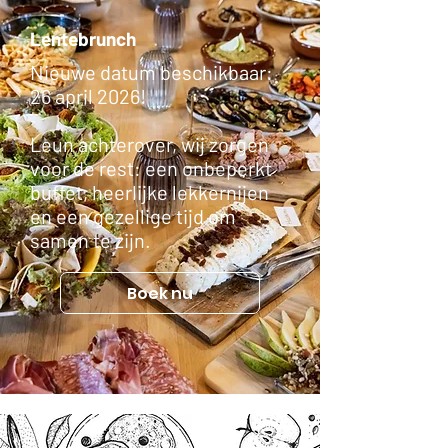
Lentebrunch
Nieuwe datum beschikbaar:
26 april 2026!
Leun achterover, wij zorgen
voor de rest: een onbeperkt
buffet, heerlijke lekkernijen
en een gezellige tijd om
samen te zijn.
Boek nu