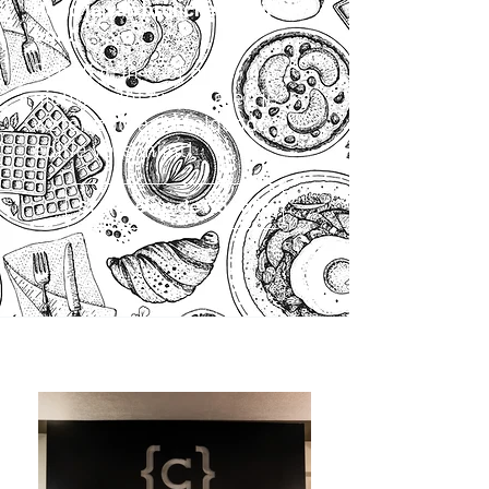
Houd je van brunchen? Wij
ook!
Schrijf je in voor onze
nieuwsbrief en we laten je
weten zodra de volgende
editie verschijnt!
Stel me op de hoogte