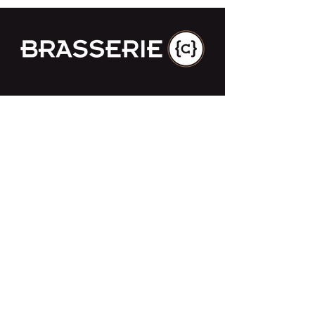
Impasse des Ursulines 14
B-4000 Liège
+32 (0)4 266 06 92
Contacteer ons !
Onze bieren
Onze frisdranken
Resto {C}
Bar Sauvage
Webshop
Activiteiten
Contact