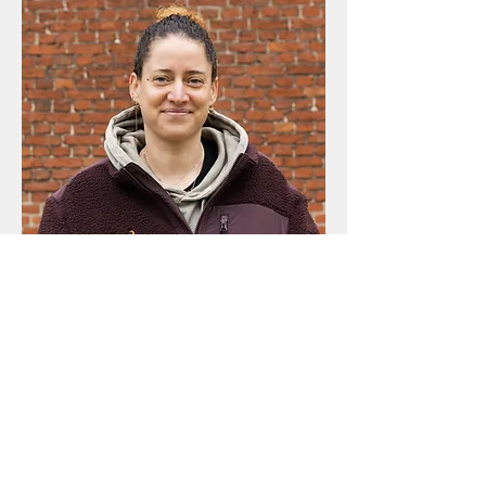
Aurore
Hoofdserveerster
aurore@brasseriec.com