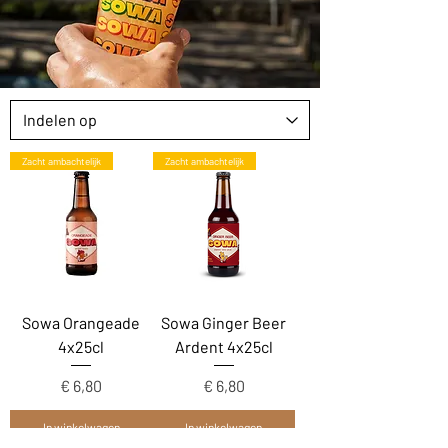
Zacht ambachtelijk
Zacht ambachtelijk
Sowa Orangeade
Sowa Ginger Beer
4x25cl
Ardent 4x25cl
Prijs
Prijs
€ 6,80
€ 6,80
In winkelwagen
In winkelwagen