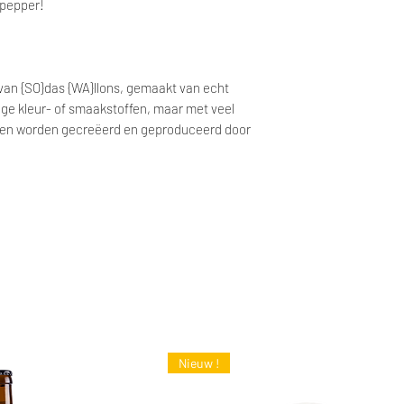
ppepper!
 van {SO}das {WA}llons, gemaakt van echt
ge kleur- of smaakstoffen, maar met veel
ken worden gecreëerd en geproduceerd door
Nieuw !