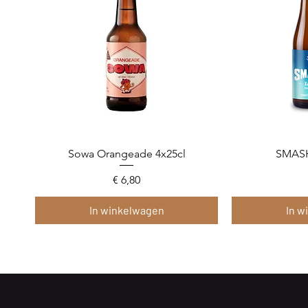
Sowa Orangeade 4x25cl
Snel overzicht
SMASH
Sne
Prijs
€ 6,80
In winkelwagen
In w
Limited edition
Limited edition
Nieuwigheid
Limited editi
Limited editi