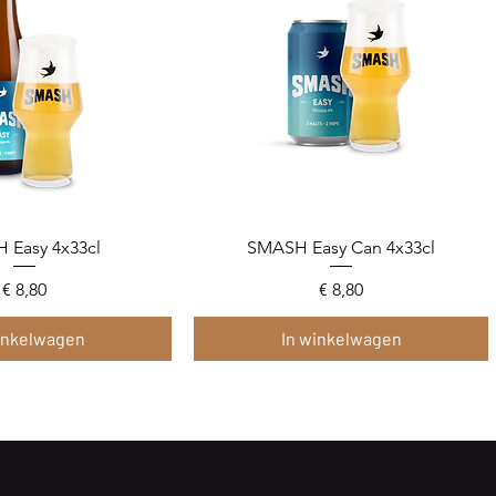
 Easy 4x33cl
l overzicht
SMASH Easy Can 4x33cl
Snel overzicht
Prijs
Prijs
€ 8,80
€ 8,80
inkelwagen
In winkelwagen
on
on
Limited edition
Winterbier