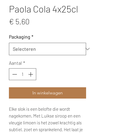
Paola Cola 4x25cl
Prijs
€ 5,60
Packaging
*
Aantal
*
In winkelwagen
Elke slok is een belofte die wordt
nagekomen. Met Luikse siroop en een
vleugje limoen is het zowel krachtig als
subtiel, zoet en sprankelend. Het laat je