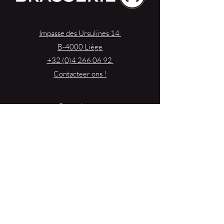
Impasse des Ursulines 14
B-4000 Liège
+32 (0)4 266 06 92
Contacteer ons !
Onze bieren
Onze frisdranken
Resto {C}
Bar Sauvage
Webshop
Activiteiten
Contact
{Reserveer een tafel}