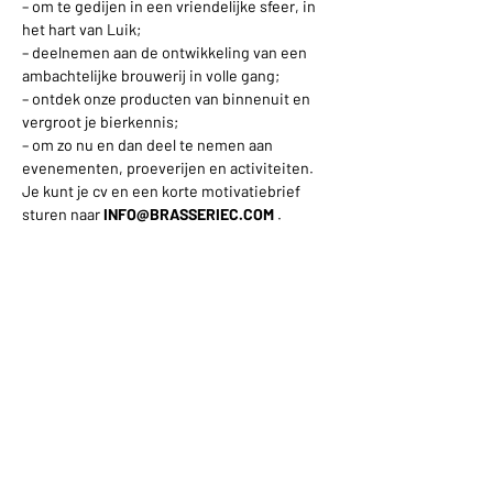
– om te gedijen in een vriendelijke sfeer, in
het hart van Luik;
– deelnemen aan de ontwikkeling van een
ambachtelijke brouwerij in volle gang;
– ontdek onze producten van binnenuit en
vergroot je bierkennis;
– om zo nu en dan deel te nemen aan
evenementen, proeverijen en activiteiten.
Je kunt je cv en een korte motivatiebrief
sturen naar
INFO@BRASSERIEC.COM
.
We geven voorrang aan sollicitaties die
tijdens onze volgende wervingsrondes
binnenkomen.
Impasse des Ursulines 14