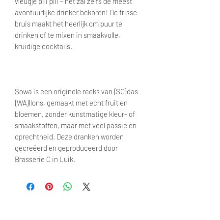
vleugje pili pili – het zal zelfs de meest
avontuurlijke drinker bekoren! De frisse
bruis maakt het heerlijk om puur te
drinken of te mixen in smaakvolle,
kruidige cocktails.
Sowa is een originele reeks van {SO}das
{WA}llons, gemaakt met echt fruit en
bloemen, zonder kunstmatige kleur- of
smaakstoffen, maar met veel passie en
oprechtheid. Deze dranken worden
gecreëerd en geproduceerd door
Brasserie C in Luik.