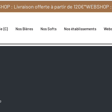
e {C}
Nos Bières
Nos Softs
Nos établissements
Web
e