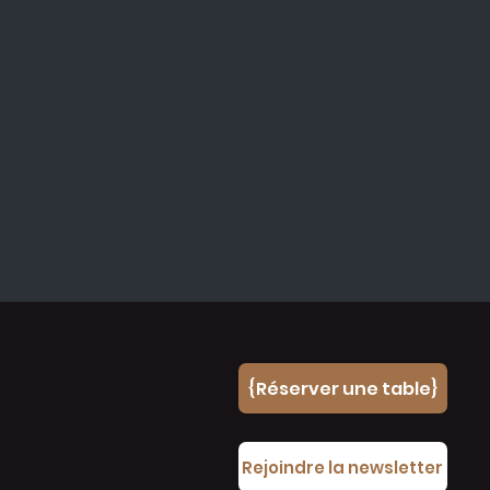
{Réserver une table}
e
Rejoindre la newsletter