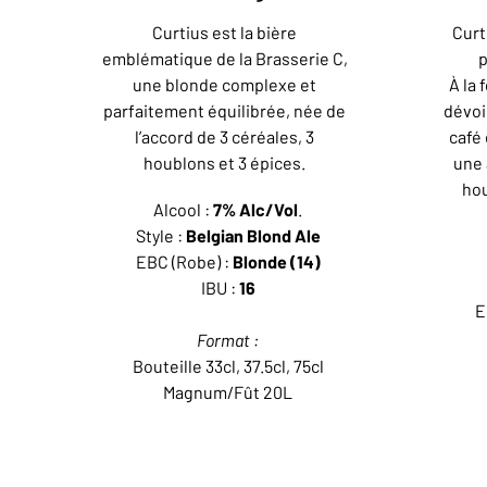
Curtius est la bière
Curt
emblématique de la Brasserie C,
p
une blonde complexe et
À la 
parfaitement équilibrée, née de
dévoi
l’accord de 3 céréales, 3
café
houblons et 3 épices.
une 
ho
Alcool :
7% Alc/Vol
.
Style :
Belgian Blond Ale
EBC (Robe) :
Blonde (14)
IBU :
16
E
Format :
Bouteille 33cl, 37.5cl, 75cl
Magnum/Fût 20L