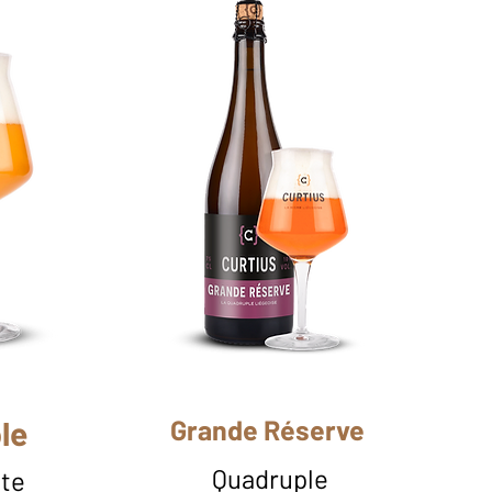
le
Grande Réserve
Quadruple
nte