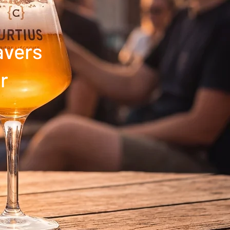
avers
r