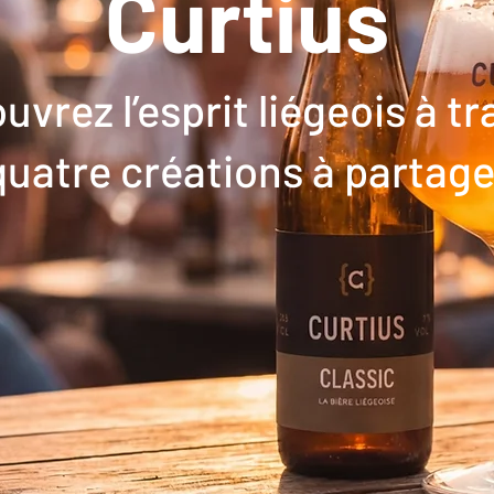
Curtius
uvrez l’esprit liégeois à tr
quatre créations à partage