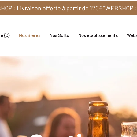
e {C}
Nos Bières
Nos Softs
Nos établissements
Web