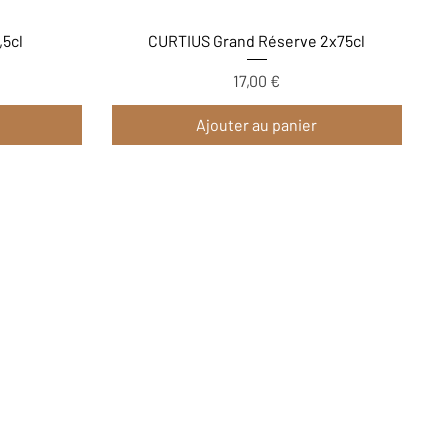
Aperçu rapide
,5cl
CURTIUS Grand Réserve 2x75cl
Prix
17,00 €
Ajouter au panier