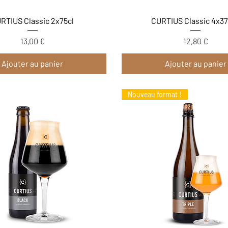
Aperçu rapide
Aperçu rapide
RTIUS Classic 2x75cl
CURTIUS Classic 4x37
Prix
Prix
13,00 €
12,80 €
Ajouter au panier
Ajouter au panier
Nouveau format !