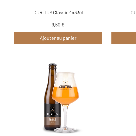
Aperçu rapide
CURTIUS Classic 4x33cl
CU
Prix
9,60 €
Ajouter au panier