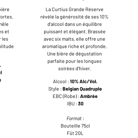
bière
La Curtius Grande Réserve
fortes.
révèle la générosité de ses 10%
mêle
d’alcool dans un équilibre
es et
puissant et élégant. Brassée
 les
avec six malts, elle offre une
litude
aromatique riche et profonde.
Une bière de dégustation
parfaite pour les longues
.
soirées d’hiver.
l
e
Alcool :
10% Alc/Vol.
Style :
Belgian Quadruple
EBC (Robe) :
Ambrée
IBU :
30
Format :
Bouteille 75cl
Fût 20L