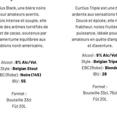
ius Black, une bière noire
Curtius Triple est une 
our amateurs avertis.
ardente aux sensations 
fois intense et souple, elle
Douce et épicée, elle 
le des arômes torréfiés de
fraîcheur, notes fruité
 et de cacao, soutenus par
puissance, idéale pour
amertume équilibrée aux
amateurs en quête d’amp
ublons nord-américains.
et d’aventure.
Alcool :
9% Alc/Vol
Style :
Belgian Tripe
Alcool :
8% Alc/Vol
.
EBC (Robe) :
Blond
Style :
Belgian Stout
IBU :
28
BC (Robe) :
Noire (145)
IBU :
55
Format :
Bouteille 33cl, 75cl
Format :
Fût 20L
Bouteille 33cl
Fût 20L