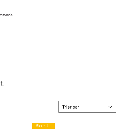
 commande.
t.
Trier par
Bière d'hiver