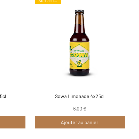
Soft artisanal
Aperçu rapide
5cl
Sowa Limonade 4x25cl
6,00 €
Prix
Ajouter au panier