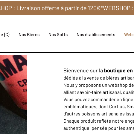
e {C}
Nos Bières
Nos Softs
Nos établissements
Web
Bienvenue sur la
boutique en l
dédiée à la vente de bières artisa
Nous y proposons un webshop de 
alliant savoir-faire artisanal, qual
Vous pouvez commander en ligne 
emblématiques, dont Curtius, Sma
d’autres boissons artisanales iss
Chaque produit reflète notre eng
authentique, pensée pour les amat