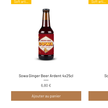
Soft artisanal
Soft artisanal
Aperçu rapide
Sowa Ginger Beer Ardent 4x25cl
So
6,80 €
Prix
Ajouter au panier