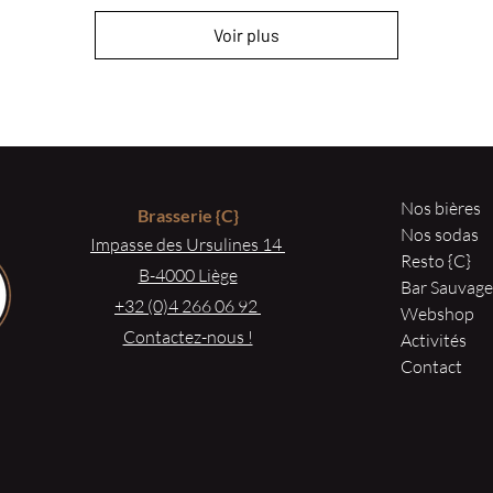
Voir plus
Nos bières
Brasserie
{C}
Nos sodas
Impasse des Ursulines 14
Resto {C}
B-4000 Liège
Bar Sauvag
+32 (0)4 266 06 92
Webshop
Contactez-nous !
Activités
Contact