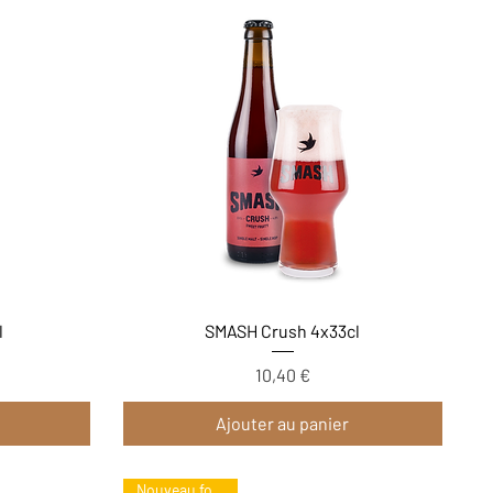
Aperçu rapide
l
SMASH Crush 4x33cl
10,40 €
Prix
Ajouter au panier
Nouveau format !