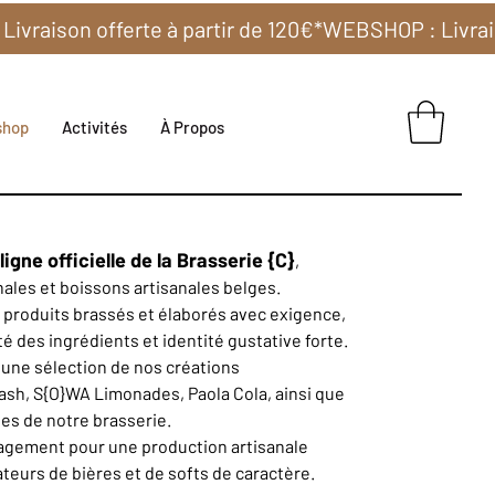
shop
Activités
À Propos
igne officielle de la Brasserie {C}
,
nales et boissons artisanales belges.
produits brassés et élaborés avec exigence,
ité des ingrédients et identité gustative forte.
une sélection de nos créations
sh, S{O}WA Limonades, Paola Cola, ainsi que
ues de notre brasserie.
agement pour une production artisanale
eurs de bières et de softs de caractère.