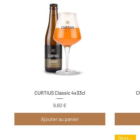
Aperçu rapide
CURTIUS Classic 4x33cl
C
9,60 €
Prix
Ajouter au panier
Nouveau !