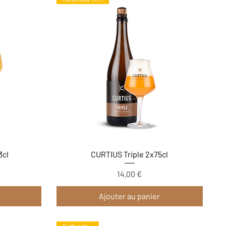
Aperçu rapide
3cl
CURTIUS Triple 2x75cl
14,00 €
Prix
Ajouter au panier