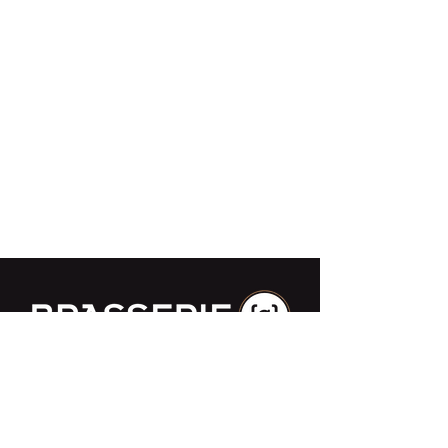
Impasse des Ursulines 14
B-4000 Liège
+32 (0)4 266 06 92