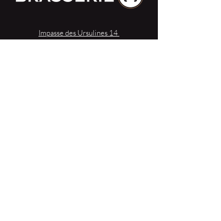
Impasse des Ursulines 14
B-4000 Liège
+32 (0)4 266 06 92
Contactez-nous !
Nos bières
Nos sodas
Resto {C}
Bar Sauvage
Webshop
Activités
Contact
{Réserver une table}