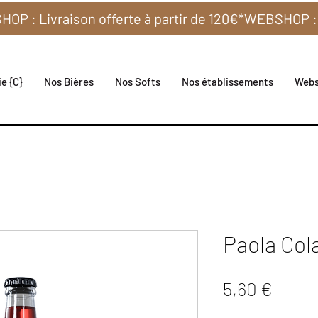
e {C}
Nos Bières
Nos Softs
Nos établissements
Web
Paola Col
Prix
5,60 €