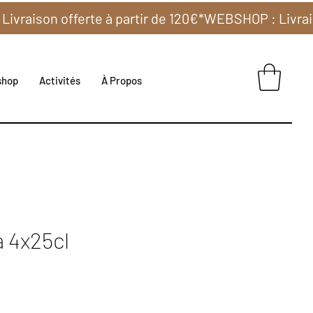
shop
Activités
À Propos
a 4x25cl