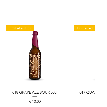
Limited edition
Limited edition
018 GRAPE ALE SOUR 50cl
Snel overzicht
017 QUADRUPLE
Snel over
Prijs
Prijs
€ 10,00
€ 10,