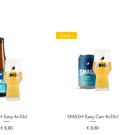
Nieuw !
 Easy 4x33cl
l overzicht
SMASH Easy Can 4x33cl
Snel overzicht
Prijs
Prijs
€ 8,80
€ 8,80