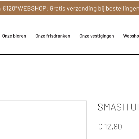
Onze bieren
Onze frisdranken
Onze vestigingen
Websho
SMASH Ult
Prijs
€ 12,80