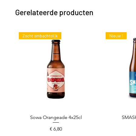
Gerelateerde producten
Zacht ambachtelijk
Nieuw !
Sowa Orangeade 4x25cl
Snel overzicht
SMASH
Sne
Prijs
€ 6,80