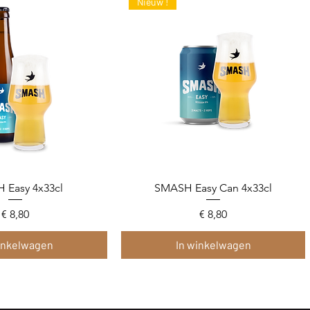
Nieuw !
 Easy 4x33cl
l overzicht
SMASH Easy Can 4x33cl
Snel overzicht
Prijs
Prijs
€ 8,80
€ 8,80
inkelwagen
In winkelwagen
on
on
Limited edition
Winterbier