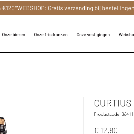
Onze bieren
Onze frisdranken
Onze vestigingen
Websho
CURTIUS C
Productcode: 3641
Prijs
€ 12,80