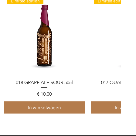
Limited edition
Limited edition
018 GRAPE ALE SOUR 50cl
Snel overzicht
017 QUADRUPLE
Snel over
Prijs
Prijs
€ 10,00
€ 10,
In winkelwagen
In winkel
Limited edition
Limited edition
Limited edition
Nieuw format!