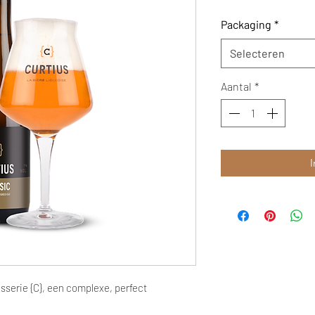
Packaging
*
Selecteren
Aantal
*
I
rasserie {C}, een complexe, perfect