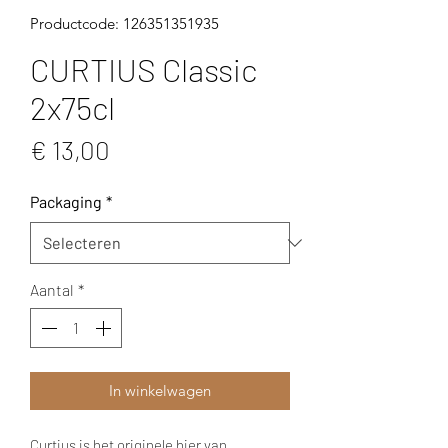
Productcode: 126351351935
CURTIUS Classic
2x75cl
Prijs
€ 13,00
Packaging
*
Aantal
*
In winkelwagen
Curtius is het originele bier van