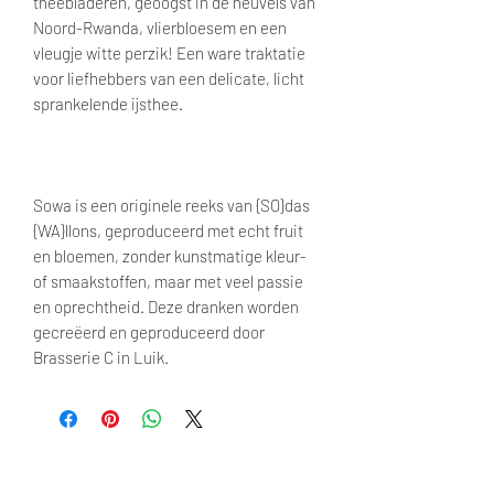
theebladeren, geoogst in de heuvels van
Noord-Rwanda, vlierbloesem en een
vleugje witte perzik! Een ware traktatie
voor liefhebbers van een delicate, licht
sprankelende ijsthee.
Sowa is een originele reeks van {SO}das
{WA}llons, geproduceerd met echt fruit
en bloemen, zonder kunstmatige kleur-
of smaakstoffen, maar met veel passie
en oprechtheid. Deze dranken worden
gecreëerd en geproduceerd door
Brasserie C in Luik.