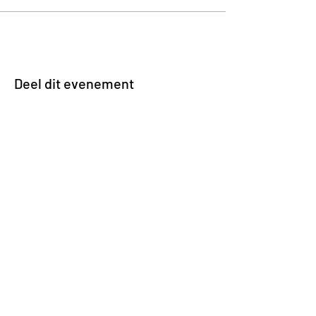
Deel dit evenement
Impasse des Ursulines 14
B-4000 Liège
+32 (0)4 266 06 92
Contacteer ons !