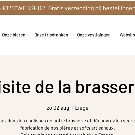
Onze bieren
Onze frisdranken
Onze vestigingen
Websho
isite de la brasser
zo 02 aug
  |  
Liège
gez dans les coulisses de notre brasserie et découvrez les secre
fabrication de nos bières et softs artisanaux.