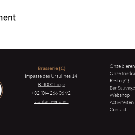
ment
Onze biere
Brasserie
{C}
Onze frisd
Impasse des Ursulines 14
Resto {C}
B-4000 Liège
Bar Sauvag
+32 (0)4 266 06 92
Webshop
Contacteer ons !
Activiteiten
Contact