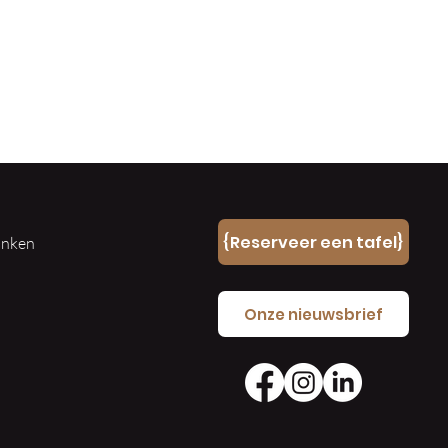
n
{Reserveer een tafel}
ranken
e
Onze nieuwsbrief