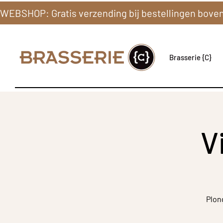
Brasserie {C}
V
Plon