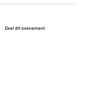
Deel dit evenement
Impasse des Ursulines 14
B-4000 Liège
+32 (0)4 266 06 92
Contacteer ons !