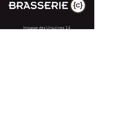
Impasse des Ursulines 14
B-4000 Liège
+32 (0)4 266 06 92
Contacteer ons !
Onze bieren
Onze frisdranken
Resto {C}
Bar Sauvage
Webshop
Activiteiten
Contact