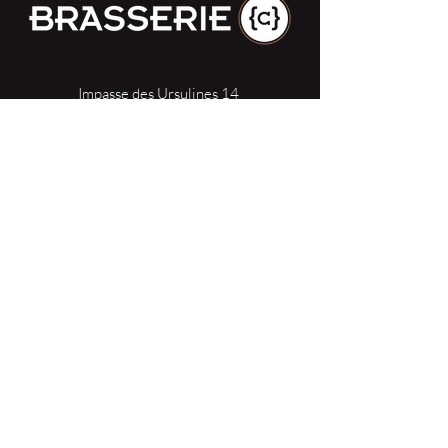
Impasse des Ursulines 14
B-4000 Liège
+32 (0)4 266 06 92
Contacteer ons !
Onze bieren
Onze frisdranken
Resto {C}
Bar Sauvage
Webshop
Activiteiten
Contact