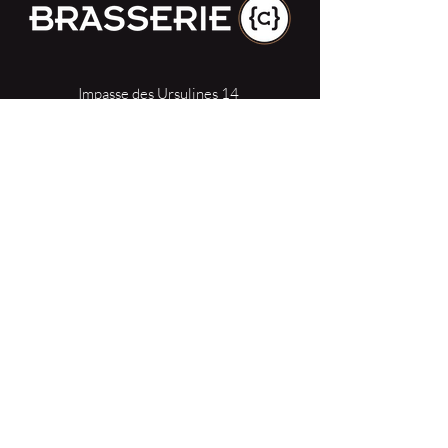
Impasse des Ursulines 14
B-4000 Liège
+32 (0)4 266 06 92
Contacteer ons !
Onze bieren
Onze frisdranken
Resto {C}
Bar Sauvage
Webshop
Activiteiten
Contact