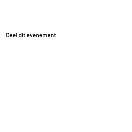
Deel dit evenement
Impasse des Ursulines 14
B-4000 Liège
+32 (0)4 266 06 92
Contacteer ons !