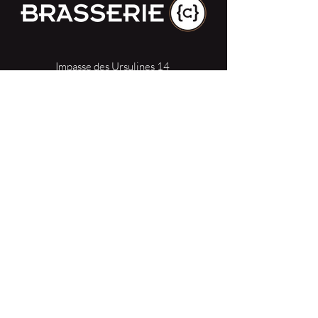
Impasse des Ursulines 14
B-4000 Liège
+32 (0)4 266 06 92
Contacteer ons !
Onze bieren
Onze frisdranken
Resto {C}
Bar Sauvage
Webshop
Activiteiten
Contact