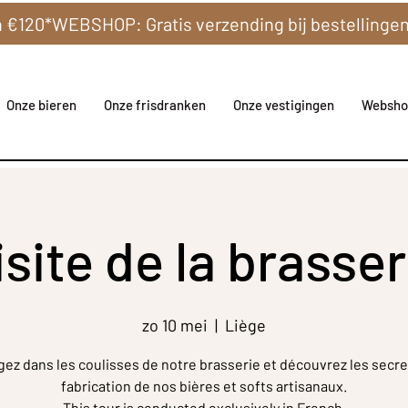
Onze bieren
Onze frisdranken
Onze vestigingen
Websho
isite de la brasser
zo 10 mei
  |  
Liège
gez dans les coulisses de notre brasserie et découvrez les secre
fabrication de nos bières et softs artisanaux.