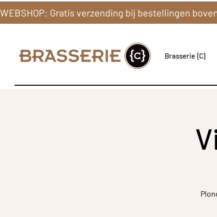
Brasserie {C}
V
Plon