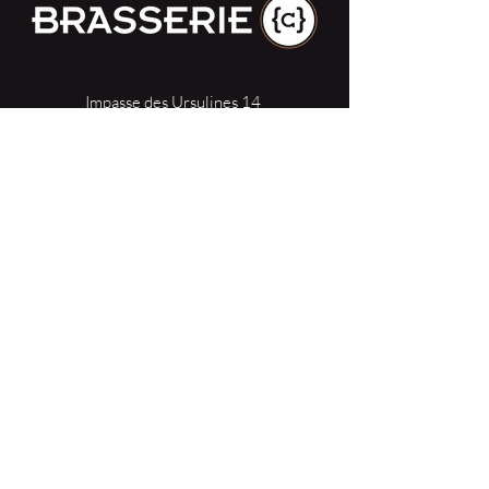
Impasse des Ursulines 14
B-4000 Liège
+32 (0)4 266 06 92
Contacteer ons !
Onze bieren
Onze frisdranken
Resto {C}
Bar Sauvage
Webshop
Activiteiten
Contact