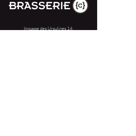
Impasse des Ursulines 14
B-4000 Liège
+32 (0)4 266 06 92
Contacteer ons !
Onze bieren
Onze frisdranken
Resto {C}
Bar Sauvage
Webshop
Activiteiten
Contact