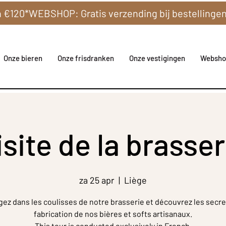
Onze bieren
Onze frisdranken
Onze vestigingen
Websho
isite de la brasser
za 25 apr
  |  
Liège
gez dans les coulisses de notre brasserie et découvrez les secre
fabrication de nos bières et softs artisanaux.