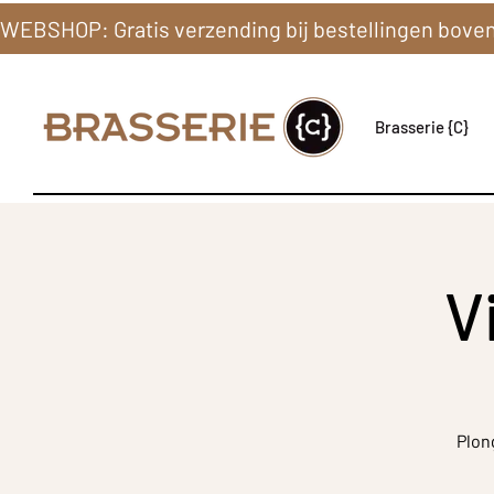
Brasserie {C}
V
Plon