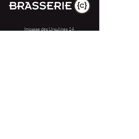
Impasse des Ursulines 14
B-4000 Liège
+32 (0)4 266 06 92
Contacteer ons !
Onze bieren
Onze frisdranken
Resto {C}
Bar Sauvage
Webshop
Activiteiten
Contact