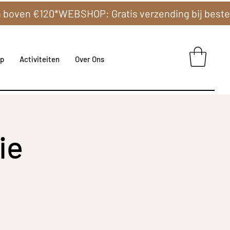
p
Activiteiten
Over Ons
ie