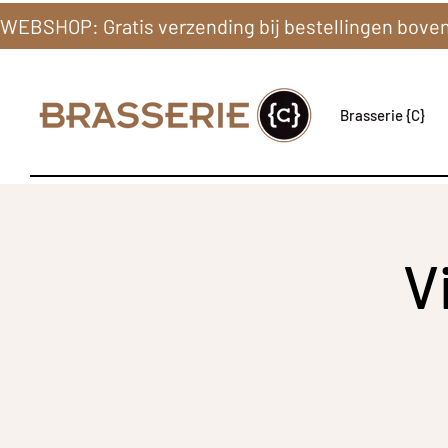
Brasserie {C}
V