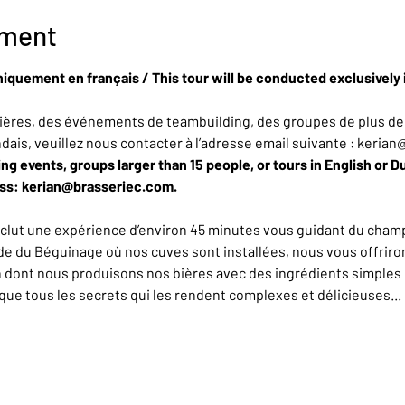
ement
niquement en français / This tour will be conducted exclusively 
ères, des événements de teambuilding, des groupes de plus de 
ndais, veuillez nous contacter à l’adresse email suivante : keria
ing events, groups larger than 15 people, or tours in English or D
ess: kerian@brasseriec.com.
nclut une expérience d’environ 45 minutes vous guidant du champ
de du Béguinage où nos cuves sont installées, nous vous offrirons
n dont nous produisons nos bières avec des ingrédients simples 
e tous les secrets qui les rendent complexes et délicieuses... L