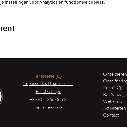
 instellingen voor Analytics en functionele cookies.
ment
Onze biere
Brasserie
{C}
Onze frisd
Impasse des Ursulines 14
Resto {C}
B-4000 Liège
Bar Sauvag
+32 (0)4 266 06 92
Webshop
Contacteer ons !
Activiteiten
Contact