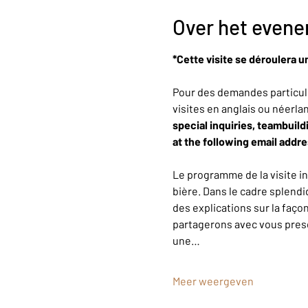
Over het even
*Cette visite se déroulera u
Pour des demandes particuli
visites en anglais ou néerla
special inquiries, teambuild
at the following email addr
Le programme de la visite i
bière. Dans le cadre splendi
des explications sur la faço
partagerons avec vous presqu
une…
Meer weergeven