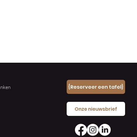
n
{Reserveer een tafel}
ranken
e
Onze nieuwsbrief