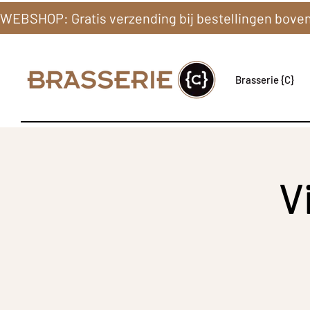
Brasserie {C}
V