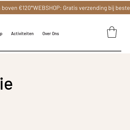
p
Activiteiten
Over Ons
ie