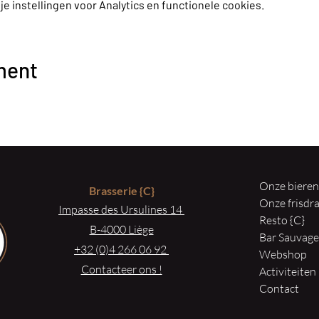
 instellingen voor Analytics en functionele cookies.
ment
Onze biere
Brasserie
{C}
Onze frisd
Impasse des Ursulines 14
Resto {C}
B-4000 Liège
Bar Sauvag
+32 (0)4 266 06 92
Webshop
Contacteer ons !
Activiteiten
Contact