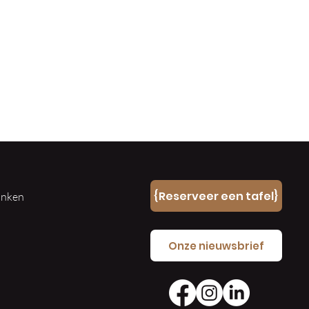
n
{Reserveer een tafel}
ranken
e
Onze nieuwsbrief