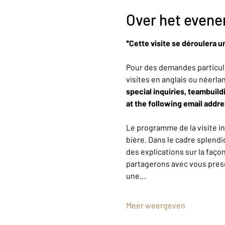
Over het even
*Cette visite se déroulera u
Pour des demandes particuli
visites en anglais ou néerla
special inquiries, teambuild
at the following email addr
Le programme de la visite i
bière. Dans le cadre splendi
des explications sur la faço
partagerons avec vous presqu
une…
Meer weergeven