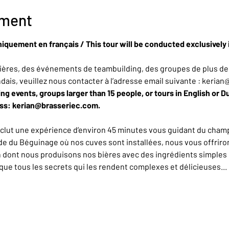
ement
niquement en français / This tour will be conducted exclusively 
ères, des événements de teambuilding, des groupes de plus de 
ndais, veuillez nous contacter à l’adresse email suivante : keria
ing events, groups larger than 15 people, or tours in English or D
ess: kerian@brasseriec.com.
nclut une expérience d’environ 45 minutes vous guidant du champ
de du Béguinage où nos cuves sont installées, nous vous offrirons
n dont nous produisons nos bières avec des ingrédients simples 
e tous les secrets qui les rendent complexes et délicieuses... L