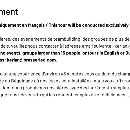
ement
niquement en français / This tour will be conducted exclusively 
ères, des événements de teambuilding, des groupes de plus de 
ndais, veuillez nous contacter à l’adresse email suivante : keria
ing events, groups larger than 15 people, or tours in English or D
ess: kerian@brasseriec.com.
nclut une expérience d’environ 45 minutes vous guidant du champ
de du Béguinage où nos cuves sont installées, nous vous offrirons
n dont nous produisons nos bières avec des ingrédients simples 
e tous les secrets qui les rendent complexes et délicieuses... L