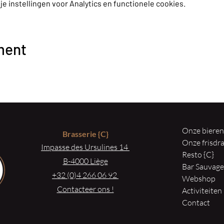
 instellingen voor Analytics en functionele cookies.
ment
Onze biere
Brasserie
{C}
Onze frisd
Impasse des Ursulines 14
Resto {C}
B-4000 Liège
Bar Sauvag
+32 (0)4 266 06 92
Webshop
Contacteer ons !
Activiteiten
Contact