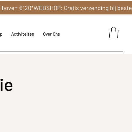
p
Activiteiten
Over Ons
ie