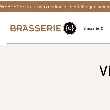
Brasserie {C}
V