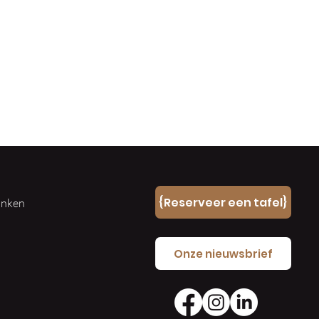
n
{Reserveer een tafel}
ranken
e
Onze nieuwsbrief