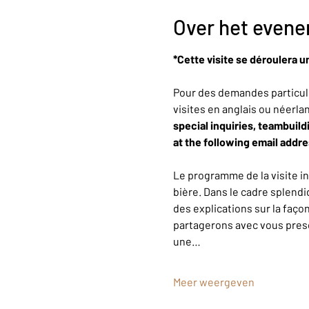
Over het even
*Cette visite se déroulera u
Pour des demandes particuli
visites en anglais ou néerla
special inquiries, teambuild
at the following email addr
Le programme de la visite i
bière. Dans le cadre splendi
des explications sur la faço
partagerons avec vous presqu
une…
Meer weergeven