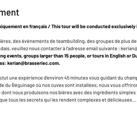
ement
niquement en français / This tour will be conducted exclusively 
ères, des événements de teambuilding, des groupes de plus de 
ndais, veuillez nous contacter à l’adresse email suivante : keria
ing events, groups larger than 15 people, or tours in English or D
ess: kerian@brasseriec.com.
nclut une expérience d’environ 45 minutes vous guidant du champ
de du Béguinage où nos cuves sont installées, nous vous offrirons
n dont nous produisons nos bières avec des ingrédients simples 
e tous les secrets qui les rendent complexes et délicieuses... L