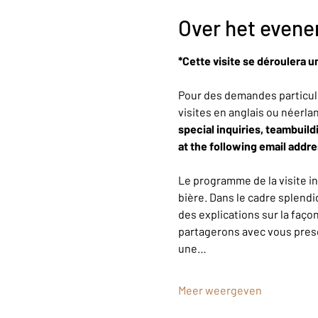
Over het even
*Cette visite se déroulera u
Pour des demandes particuli
visites en anglais ou néerla
special inquiries, teambuild
at the following email addr
Le programme de la visite i
bière. Dans le cadre splendi
des explications sur la faço
partagerons avec vous presqu
une…
Meer weergeven