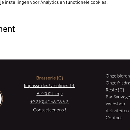
 instellingen voor Analytics en functionele cookies.
ment
Onze biere
Brasserie
{C}
Onze frisd
Impasse des Ursulines 14
Resto {C}
B-4000 Liège
Bar Sauvag
+32 (0)4 266 06 92
Webshop
Contacteer ons !
Activiteiten
Contact