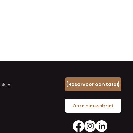
n
{Reserveer een tafel}
ranken
e
Onze nieuwsbrief