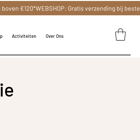
p
Activiteiten
Over Ons
ie