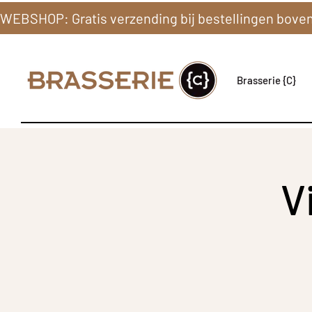
Brasserie {C}
V