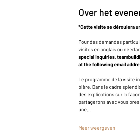
Over het even
*Cette visite se déroulera u
Pour des demandes particuli
visites en anglais ou néerla
special inquiries, teambuild
at the following email addr
Le programme de la visite i
bière. Dans le cadre splendi
des explications sur la faço
partagerons avec vous presqu
une…
Meer weergeven