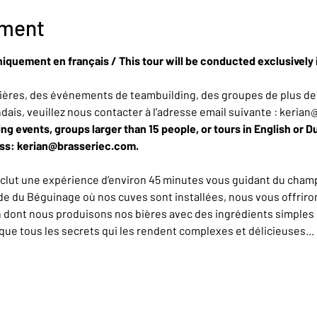
ement
niquement en français / This tour will be conducted exclusively 
ères, des événements de teambuilding, des groupes de plus de 
ndais, veuillez nous contacter à l’adresse email suivante : keria
ing events, groups larger than 15 people, or tours in English or D
ess: kerian@brasseriec.com.
nclut une expérience d’environ 45 minutes vous guidant du champ
de du Béguinage où nos cuves sont installées, nous vous offrirons
n dont nous produisons nos bières avec des ingrédients simples 
e tous les secrets qui les rendent complexes et délicieuses... L