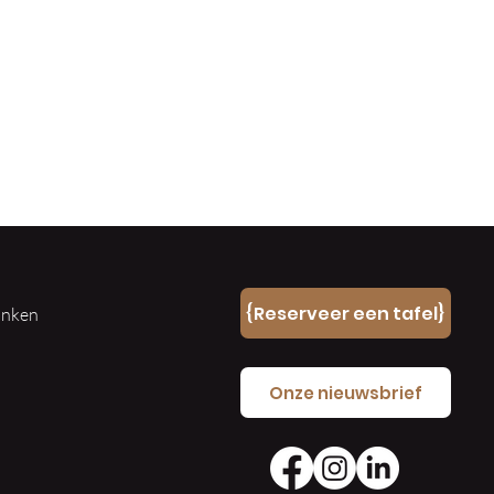
n
{Reserveer een tafel}
ranken
e
Onze nieuwsbrief