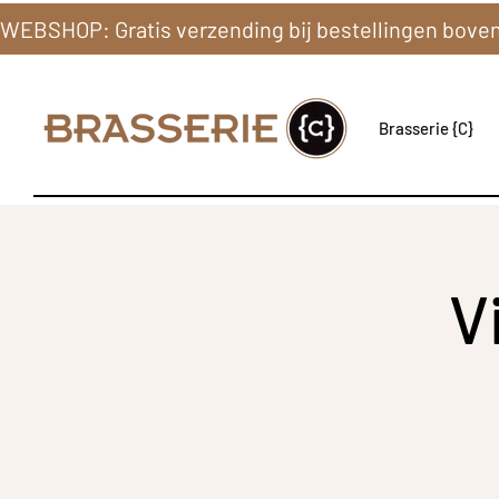
Brasserie {C}
V