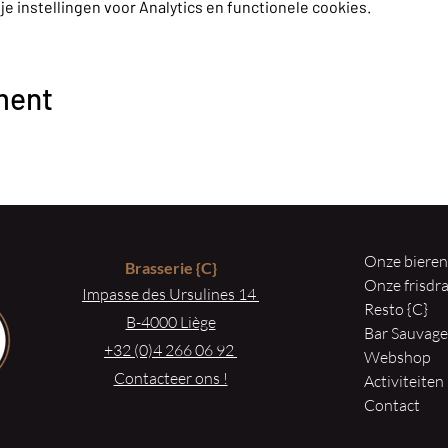
 instellingen voor Analytics en functionele cookies.
ment
Onze biere
Brasserie
{C}
Onze frisd
Impasse des Ursulines 14
Resto {C}
B-4000 Liège
Bar Sauvag
+32 (0)4 266 06 92
Webshop
Contacteer ons !
Activiteiten
Contact