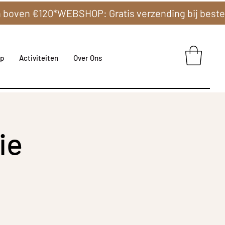
p
Activiteiten
Over Ons
ie