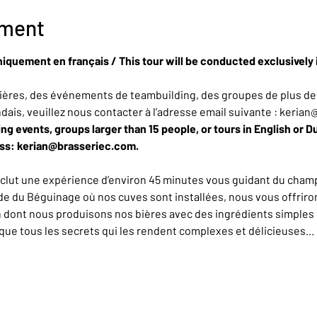
ement
niquement en français / This tour will be conducted exclusively 
ères, des événements de teambuilding, des groupes de plus de 
ndais, veuillez nous contacter à l’adresse email suivante : keria
ing events, groups larger than 15 people, or tours in English or D
ess: kerian@brasseriec.com.
nclut une expérience d’environ 45 minutes vous guidant du champ
de du Béguinage où nos cuves sont installées, nous vous offrirons
n dont nous produisons nos bières avec des ingrédients simples 
e tous les secrets qui les rendent complexes et délicieuses... L