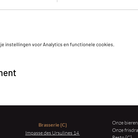
 instellingen voor Analytics en functionele cookies.
ment
Onze biere
Brasserie
{C}
Onze frisd
Impasse des Ursulines 14
Resto {C}