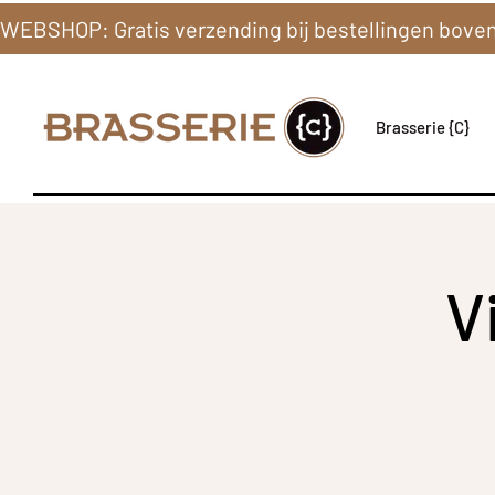
Brasserie {C}
V