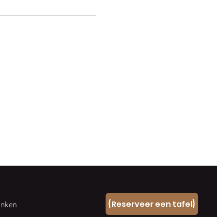
n
{Reserveer een tafel}
ranken