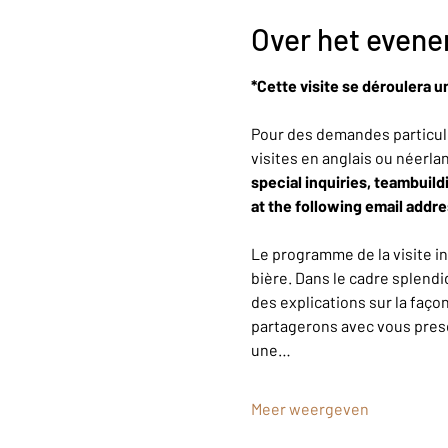
Over het even
*Cette visite se déroulera u
Pour des demandes particuli
visites en anglais ou néerla
special inquiries, teambuild
at the following email addr
Le programme de la visite i
bière. Dans le cadre splendi
des explications sur la faço
partagerons avec vous presqu
une…
Meer weergeven