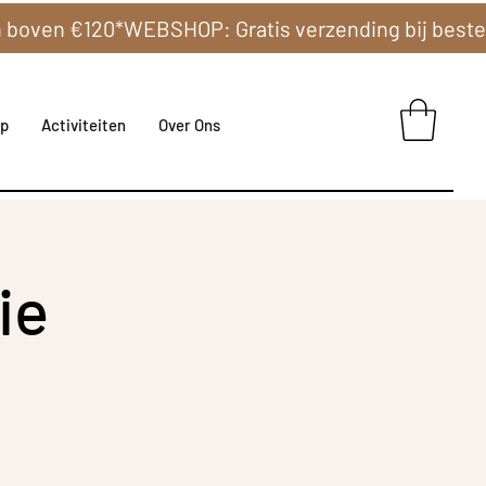
p
Activiteiten
Over Ons
ie