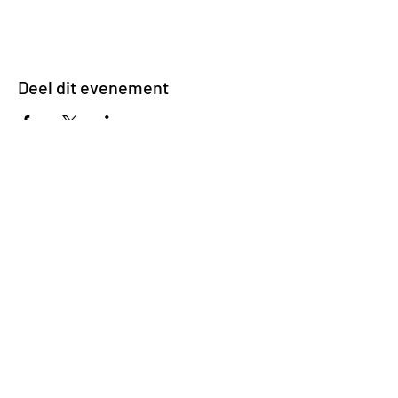
Deel dit evenement
Impasse des Ursulines 14
B-4000 Liège
+32 (0)4 266 06 92
Contacteer ons !