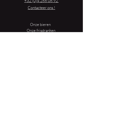
+32 (0)4 266 06 92
avec un petit cadeau et un bon de réduction
Contacteer ons !
de 10% valable dans notre boutique.
Onze bieren
Onze frisdranken
Resto {C}
Bar Sauvage
Webshop
Activiteiten
Contact
{Reserveer een tafel}
Onze nieuwsbrief