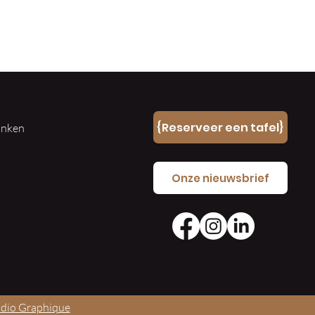
n
{Reserveer een tafel}
ranken
e
Onze nieuwsbrief
udio Graphique