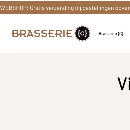
Brasserie {C}
V