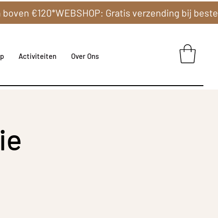
p
Activiteiten
Over Ons
ie