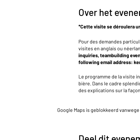
Over het even
*Cette visite se déroulera u
Pour des demandes particul
visites en anglais ou néerla
inquiries, teambuilding even
following email address: k
Le programme de la visite i
bière. Dans le cadre splendi
des explications sur la faç
partagerons avec vous presqu
une dégustation de 25cl.
Google Maps is geblokkeerd vanwege je
À la fin de cette expérience
boutique.
Deel dit evene