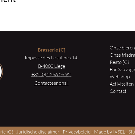
Onze biere
Brasserie
{C}
Onze frisd
Impasse des Ursulines 14
Resto {C}
B-4000 Liège
Bar Sauvag
+32 (0)4 266 06 92
Webshop
Contacteer ons !
Activiteiten
Contact
ie {C} -
Juridische disclaimer
-
Privacybeleid
- Made by
IXSEL - St