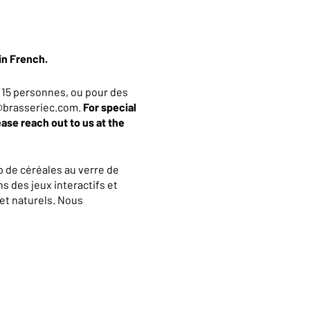
in French.
 15 personnes, ou pour des
an@brasseriec.com.
For special
ease reach out to us at the
 de céréales au verre de
s des jeux interactifs et
et naturels. Nous
La visite se terminera par
 10% valable dans notre