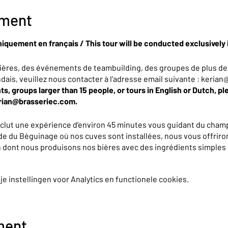
ement
niquement en français / This tour will be conducted exclusively 
ières, des événements de teambuilding, des groupes de plus de
ndais, veuillez nous contacter à l’adresse email suivante : keri
ts, groups larger than 15 people, or tours in English or Dutch, pl
erian@brasseriec.com.
nclut une expérience d’environ 45 minutes vous guidant du champ
de du Béguinage où nos cuves sont installées, nous vous offriron
on dont nous produisons nos bières avec des ingrédients simples 
e tous les secrets qui les rendent complexes et délicieuses... 
 instellingen voor Analytics en functionele cookies.
, vous repartirez avec un petit cadeau et un bon de réduction de
ment