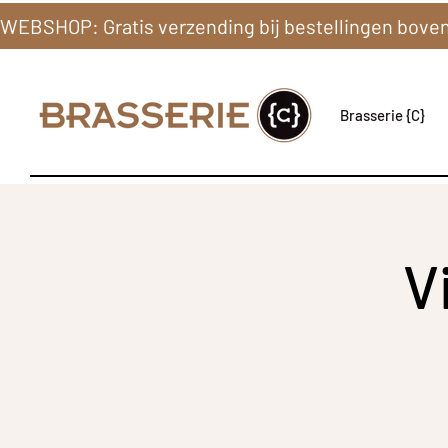
Brasserie {C}
V