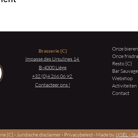
Onze biere
Brasserie
{C}
Onze frisd
Impasse des Ursulines 14
Resto {C}
B-4000 Liège
Bar Sauvag
+32 (0)4 266 06 92
Webshop
Contacteer ons !
Activiteiten
Contact
ie {C} -
Juridische disclaimer
-
Privacybeleid
- Made by
IXSEL - St