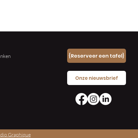
n
{Reserveer een tafel}
ranken
e
Onze nieuwsbrief
udio Graphique