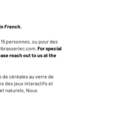
in French.
 15 personnes, ou pour des
an@brasseriec.com.
For special
ease reach out to us at the
 de céréales au verre de
s des jeux interactifs et
et naturels. Nous
La visite se terminera par
 10% valable dans notre