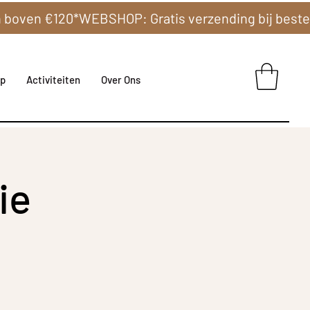
p
Activiteiten
Over Ons
ie