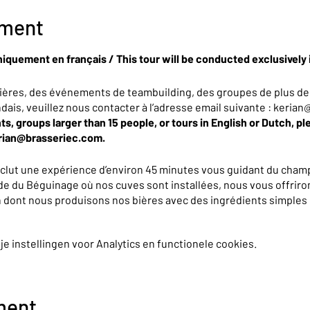
ement
niquement en français / This tour will be conducted exclusively 
ières, des événements de teambuilding, des groupes de plus de
ndais, veuillez nous contacter à l’adresse email suivante : keri
ts, groups larger than 15 people, or tours in English or Dutch, pl
erian@brasseriec.com.
nclut une expérience d’environ 45 minutes vous guidant du champ
de du Béguinage où nos cuves sont installées, nous vous offriron
on dont nous produisons nos bières avec des ingrédients simples 
e tous les secrets qui les rendent complexes et délicieuses... 
 instellingen voor Analytics en functionele cookies.
, vous repartirez avec un petit cadeau et un bon de réduction de
ment