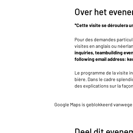
Over het even
*Cette visite se déroulera u
Pour des demandes particul
visites en anglais ou néerla
inquiries, teambuilding even
following email address: k
Le programme de la visite i
bière. Dans le cadre splendi
des explications sur la faç
partagerons avec vous presqu
une dégustation de 25cl.
Google Maps is geblokkeerd vanwege je
À la fin de cette expérience
boutique.
Deel dit evene