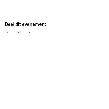
Deel dit evenement
Impasse des Ursulines 14
B-4000 Liège
+32 (0)4 266 06 92
Contacteer ons !