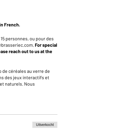
in French.
 15 personnes, ou pour des
an@brasseriec.com.
For special
ease reach out to us at the
 de céréales au verre de
s des jeux interactifs et
et naturels. Nous
La visite se terminera par
 10% valable dans notre
Uitverkocht