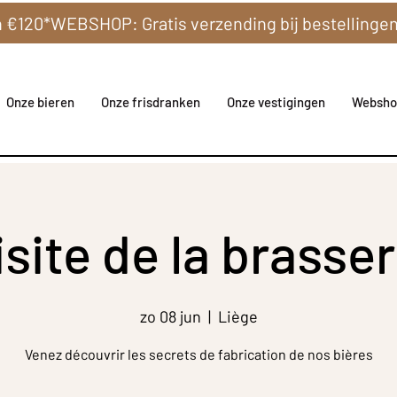
Onze bieren
Onze frisdranken
Onze vestigingen
Websho
isite de la brasser
zo 08 jun
  |  
Liège
Venez découvrir les secrets de fabrication de nos bières