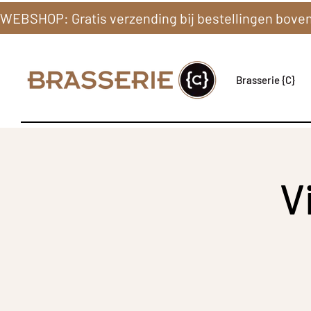
Brasserie {C}
V