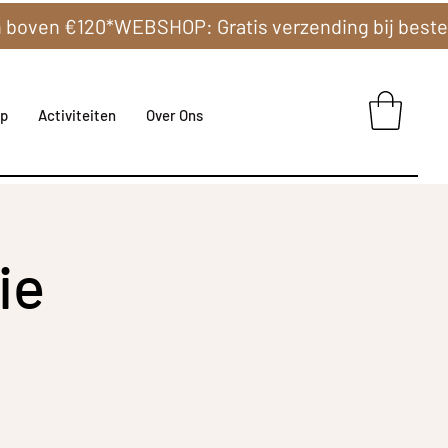
p
Activiteiten
Over Ons
ie