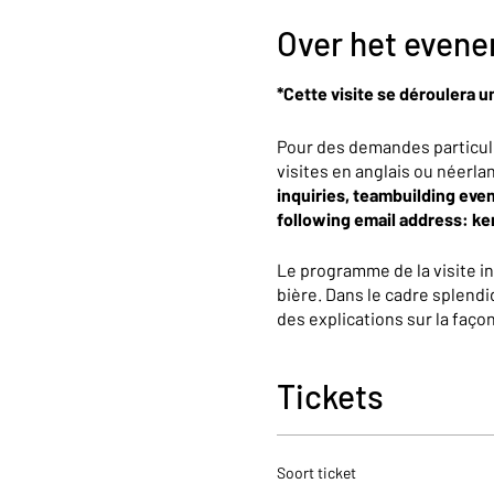
Over het even
*Cette visite se déroulera u
Pour des demandes particul
visites en anglais ou néerla
inquiries, teambuilding even
following email address: k
Le programme de la visite i
bière. Dans le cadre splendi
des explications sur la faç
partagerons avec vous presqu
une dégustation de 25cl.
Tickets
À la fin de cette expérience
boutique.
Soort ticket