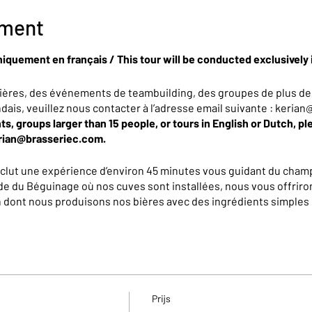
ement
niquement en français / This tour will be conducted exclusively 
ières, des événements de teambuilding, des groupes de plus de
ndais, veuillez nous contacter à l’adresse email suivante : keri
ts, groups larger than 15 people, or tours in English or Dutch, pl
erian@brasseriec.com.
nclut une expérience d’environ 45 minutes vous guidant du champ
de du Béguinage où nos cuves sont installées, nous vous offriron
on dont nous produisons nos bières avec des ingrédients simples 
e tous les secrets qui les rendent complexes et délicieuses... 
, vous repartirez avec un petit cadeau et un bon de réduction de
Prijs