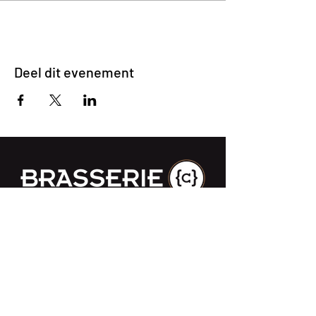
Deel dit evenement
Impasse des Ursulines 14
B-4000 Liège
+32 (0)4 266 06 92
Contacteer ons !