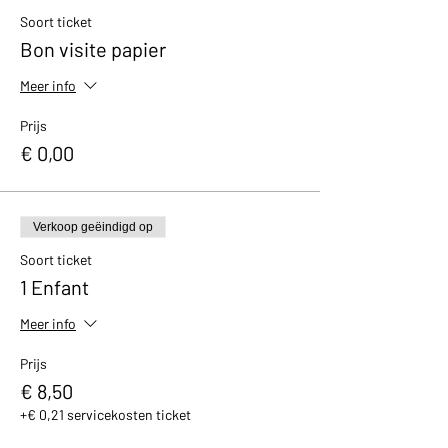
avec un petit cadeau et un bon de réduction
Soort ticket
de 10% valable dans notre boutique.
Bon visite papier
Meer info
Prijs
€ 0,00
Verkoop geëindigd op
Soort ticket
1 Enfant
Meer info
Prijs
€ 8,50
+€ 0,21 servicekosten ticket